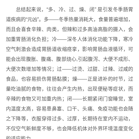
总结起来说，“多、冷、过、燥、闭” 是引发冬季肠胃
道疾病的“元凶”。多——冬季热量消耗大，食量普遍增加，
而且会喜食辛辣、肉类，但辣和过多高油高脂的摄入，会
加重胃肠消化负担；冷——深冬人体消化功能下降，寒冷
空气刺激会造成胃肠道收缩痉挛，影响胃肠血液循环，可
能会出现腹胀、腹痛、腹部烧心,引起腹泻、大便不成形、
大便次数增加等情况；过——过烫、过甜、过辣、过咸的
食品，也容易损伤胃肠黏膜；燥——正是进补的时节，过
量吃油腻的食物，往往会产生内热，出现便秘等症状，而
辛辣的食物又可加重内热；闭——长期紧闭门窗睡觉，室
内温度太高，容易患鼻塞、口干、头痛、免疫功能也会随
之下降等，衣服穿得过多、过厚，长期待在室内不运动，
不仅空气新鲜度不够，也会降低机体对外界环境温度变化
的适应能力。